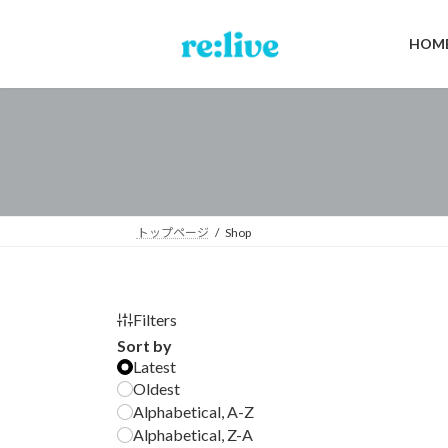
コ
ナ
ン
ビ
HOM
テ
ゲ
ン
ー
ツ
シ
へ
ョ
ス
ン
キ
に
ッ
移
プ
動
トップページ
Shop
Filters
Sort by
Latest
Oldest
Alphabetical, A-Z
Alphabetical, Z-A