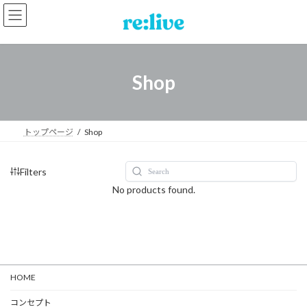
コ
ナ
ン
ビ
テ
ゲ
ン
ー
ツ
シ
へ
ョ
Shop
ス
ン
キ
に
ッ
移
プ
動
トップページ
Shop
Filters
No products found.
HOME
コンセプト