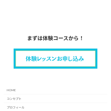
まずは体験コースから！
HOME
コンセプト
プロフィール